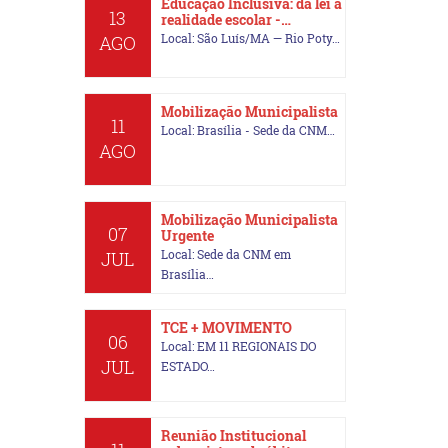
Educação Inclusiva: da lei à
13
realidade escolar -…
Local: São Luís/MA — Rio Poty…
AGO
Mobilização Municipalista
11
Local: Brasília - Sede da CNM…
AGO
Mobilização Municipalista
07
Urgente
Local: Sede da CNM em
JUL
Brasília…
TCE + MOVIMENTO
06
Local: EM 11 REGIONAIS DO
JUL
ESTADO…
Reunião Institucional