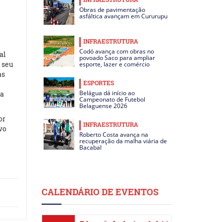
Obras de pavimentação
asfáltica avançam em Cururupu
INFRAESTRUTURA
Codó avança com obras no
al
povoado Saco para ampliar
 seu
esporte, lazer e comércio
as
ESPORTES
Belágua dá início ao
ça
Campeonato de Futebol
Belaguense 2026
or
INFRAESTRUTURA
vo
Roberto Costa avança na
recuperação da malha viária de
Bacabal
CALENDÁRIO DE EVENTOS