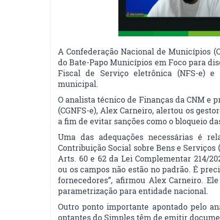
A Confederação Nacional de Municípios (C
do Bate-Papo Municípios em Foco para disc
Fiscal de Serviço eletrônica (NFS-e) e
municipal.
O analista técnico de Finanças da CNM e pr
(CGNFS-e), Alex Carneiro, alertou os gest
a fim de evitar sanções como o bloqueio da
Uma das adequações necessárias é rela
Contribuição Social sobre Bens e Serviços 
Arts. 60 e 62 da Lei Complementar 214/2
ou os campos não estão no padrão. É precis
fornecedores”, afirmou Alex Carneiro. El
parametrização para entidade nacional.
Outro ponto importante apontado pelo an
optantes do Simples têm de emitir documen