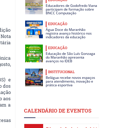
Educadores de Godofredo Viana
participam de formação sobre
BNCC Computação
EDUCAÇÃO
dição
Água Doce do Maranhão
registra avanço histórico nos
 Nota
indicadores da educação
tária
EDUCAÇÃO
Educação de São Luís Gonzaga
ônica
do Maranhão apresenta
avanços no IDEB
osto,
INSTITUCIONAL
Belágua recebe novos espaços
BS) e
para atendimento, inovação e
prática esportiva
o dos
mação
o aos
ram a
CALENDÁRIO DE EVENTOS
resas