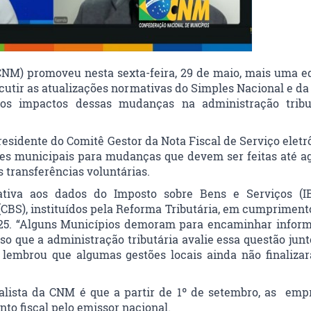
NM) promoveu nesta sexta-feira, 29 de maio, mais uma e
utir as atualizações normativas do Simples Nacional e da
 os impactos dessas mudanças na administração tribu
esidente do Comitê Gestor da Nota Fiscal de Serviço eletr
ores municipais para mudanças que devem ser feitas até ag
s transferências voluntárias.
tiva aos dados do Imposto sobre Bens e Serviços (I
(CBS), instituídos pela Reforma Tributária, em cumpriment
025. “Alguns Municípios demoram para encaminhar infor
o que a administração tributária avalie essa questão junt
e lembrou que algumas gestões locais ainda não finaliza
alista da CNM é que a partir de 1º de setembro, as emp
to fiscal pelo emissor nacional.