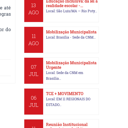
Educação Inclusiva: da lei à
13
realidade escolar -…
e até
Local: São Luís/MA — Rio Poty…
AGO
egras
or do
Mobilização Municipalista
11
Local: Brasília - Sede da CNM…
AGO
Mobilização Municipalista
07
Urgente
Local: Sede da CNM em
JUL
Brasília…
TCE + MOVIMENTO
06
Local: EM 11 REGIONAIS DO
JUL
ESTADO…
Reunião Institucional